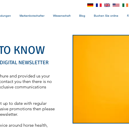
ndungen
Markenbotschafter
Wissenschaft
Blog
Buchen Sie online
F
TO KNOW
DIGITAL NEWSLETTER
chure and provided us your
contact you then there is no
exclusive communications
t up to date with regular
lusive promotions then please
ewsletter.
dvice around horse health,