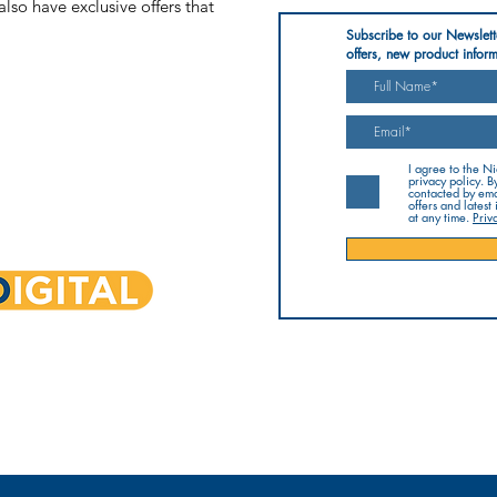
lso have exclusive offers that
Subscribe to our Newslett
offers, new product inform
I agree to the N
privacy policy. B
contacted by ema
offers and latest
at any time.
Priv