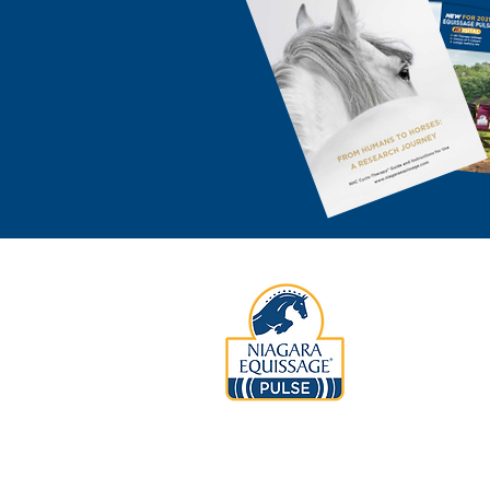
Copyright 
HINWE
die Equ
dies
verbu