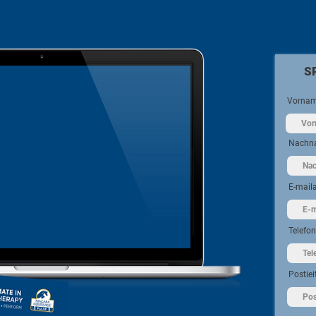
S
Vorna
Nachn
E-mail
Telef
Postiei