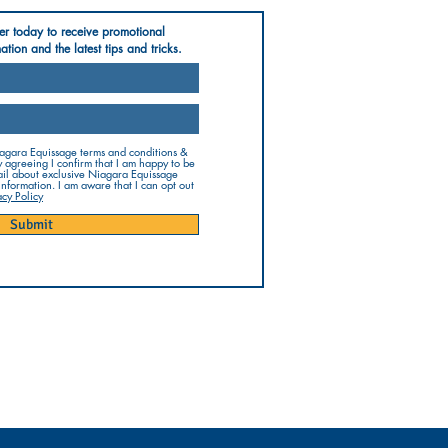
er today to receive promotional
ation and the latest tips and tricks.
iagara Equissage terms and conditions &
y agreeing I confirm that I am happy to be
il about exclusive Niagara Equissage
 information. I am aware that I can opt out
acy Policy
Submit