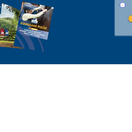
Niagara Equissage UK (Niagara Healthcare Limited) ©2023, Unternehmensnummer 46
401 4765 80
Niagara Equissage ist ein Handelsname von Niagara Healthcare Li
Eingetragener Firmensitz - Colomendy Industrial Estate, Rhyl Road, Denbigh, N
Zugelassen und reguliert von der Financial Conduct Authorit
IS HAFTUNGSAUSSCHLUSS - Wir möchten betonen, dass
Abonniere
issage-Zyklonen-Vibrationstherapie (CVT) kein Heilmittel für
Werbeange
e Erkrankungen ist, aber deutlich zur Linderung der damit
neuesten T
ndenen Symptome und zur Verbesserung des allgemeinen