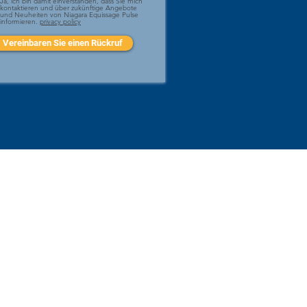
Ja, ich bin damit einverstanden, dass Sie mich
kontaktieren und über zukünftige Angebote
und Neuheiten von Niagara Equissage Pulse
informieren.
privacy policy
Vereinbaren Sie einen Rückruf
82455, Umsatzsteuerregistrierung
mited
ordwales, LL16 5TS
y
n Sie noch heute unseren Newsletter, um
bote, neue Produktinformationen und die
ipps und Tricks zu erhalten.